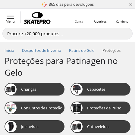
×
365 dias para devoluções
4.8 de 5
Menu
Conta
Favoritos
Carrinho
Início
Desportos de Inverno
Patins de Gelo
Proteções
Proteções para Patinagen no
Gelo
Crianças
Capacetes
Conjuntos de Proteção
Proteções de Pulso
Joelheiras
Cotoveleiras