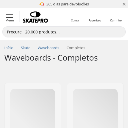
×
365 dias para devoluções
4.8 de 5
Menu
Conta
Favoritos
Carrinho
Início
Skate
Waveboards
Completos
Waveboards - Completos