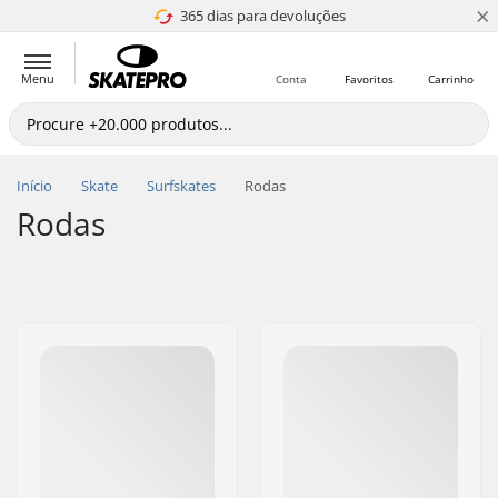
×
365 dias para devoluções
4.8 de 5
Menu
Conta
Favoritos
Carrinho
Início
Skate
Surfskates
Rodas
Rodas