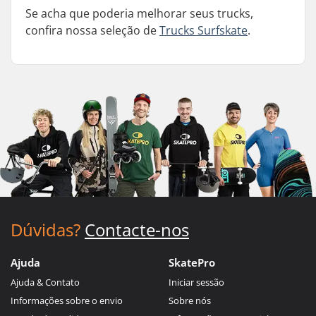
Se acha que poderia melhorar seus trucks,
confira nossa seleção de
Trucks Surfskate
.
Dúvidas?
Contacte-nos
Ajuda
SkatePro
Ajuda & Contato
Iniciar sessão
Informações sobre o envio
Sobre nós