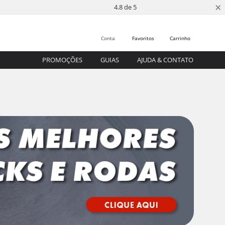
×
4.8 de 5
Conta
Favoritos
Carrinho
PROMOÇÕES
GUIAS
AJUDA & CONTATO