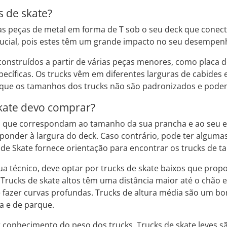
s de skate?
as peças de metal em forma de T sob o seu deck que conect
crucial, pois estes têm um grande impacto no seu desempen
construídos a partir de várias peças menores, como placa de
ecíficas. Os trucks vêm em diferentes larguras de cabides 
que os tamanhos dos trucks não são padronizados e podem 
skate devo comprar?
s que correspondam ao tamanho da sua prancha e ao seu esti
ponder à largura do deck. Caso contrário, pode ter alguma
 de Skate fornece orientação para encontrar os trucks de t
ua técnico, deve optar por trucks de skate baixos que prop
Trucks de skate altos têm uma distância maior até o chão e
e fazer curvas profundas. Trucks de altura média são um
a e de parque.
onhecimento do peso dos trucks. Trucks de skate leves são