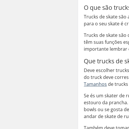
O que são truck
Trucks de skate são 
para o seu skate é 
Trucks de skate são 
têm suas funções esp
importante lembrar 
Que trucks de 
Deve escolher truck
do truck deve corres
Tamanhos
de trucks
Se és um skater de r
estouro da prancha. 
bowls ou se gosta d
andar de skate de ru
Também deve tomar c