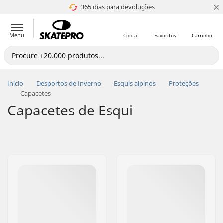
×
365 dias para devoluções
4.8 de 5
Menu
Conta
Favoritos
Carrinho
Início
Desportos de Inverno
Esquis alpinos
Proteções
Capacetes
Capacetes de Esqui