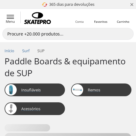
×
365 dias para devoluções
4.8 de 5
Menu
Conta
Favoritos
Carrinho
Início
Surf
SUP
Paddle Boards & equipamento
de SUP
Insufláveis
Remos
Acessórios