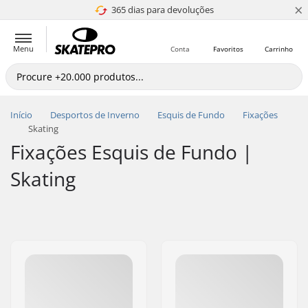
×
365 dias para devoluções
4.8 de 5
Menu
Conta
Favoritos
Carrinho
Início
Desportos de Inverno
Esquis de Fundo
Fixações
Skating
Fixações Esquis de Fundo |
Skating