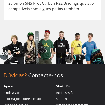
Salomon SNS Pilot Carbon RS2 Bindings que são
compatíveis com alguns patins também.
Dúvidas?
Contacte-nos
Ajuda
SkatePro
Ajuda & Contato
Iniciar sessão
Informações sobre o envio
Sobre nós
Estado do pedido
Informação empresarial