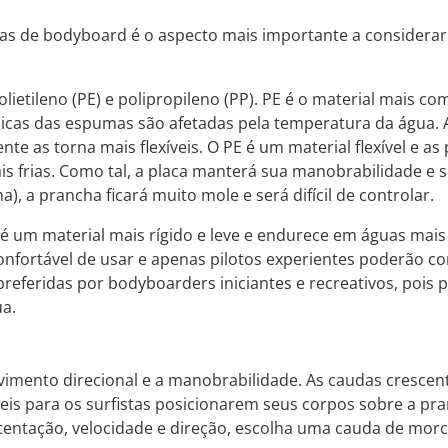
as de bodyboard é o aspecto mais importante a considerar
polietileno (PE) e polipropileno (PP). PE é o material mai
cas das espumas são afetadas pela temperatura da água. As
te as torna mais flexíveis. O PE é um material flexível e a
 frias. Como tal, a placa manterá sua manobrabilidade e se
), a prancha ficará muito mole e será difícil de controlar.
 é um material mais rígido e leve e endurece em águas mais
nfortável de usar e apenas pilotos experientes poderão co
preferidas por bodyboarders iniciantes e recreativos, po
a.
vimento direcional e a manobrabilidade. As caudas cresc
eis para os surfistas posicionarem seus corpos sobre a pra
tentação, velocidade e direção, escolha uma cauda de mor