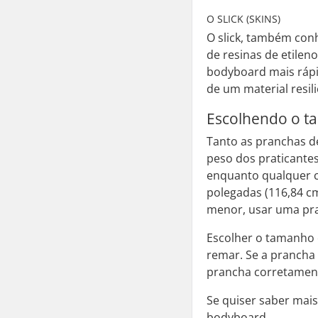
O SLICK (SKINS)
O slick, também conh
de resinas de etile
bodyboard mais rápi
de um material resi
Escolhendo o t
Tanto as pranchas d
peso dos praticante
enquanto qualquer c
polegadas (116,84 cm
menor, usar uma pra
Escolher o tamanho 
remar. Se a prancha
prancha corretamente
Se quiser saber mai
bodyboard.