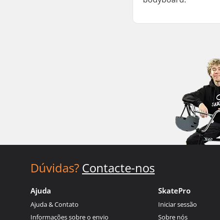
Dúvidas?
Contacte-nos
Ajuda
SkatePro
Ajuda & Contato
Iniciar sessão
Informações sobre o envio
Sobre nós