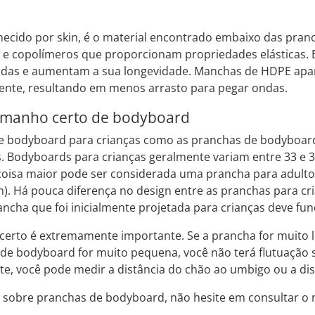
ecido por skin, é o material encontrado embaixo das pranch
no e copolímeros que proporcionam propriedades elásticas. 
das e aumentam a sua longevidade. Manchas de HDPE aparec
liente, resultando em menos arrasto para pegar ondas.
amanho certo de bodyboard
e bodyboard para crianças como as pranchas de bodyboard
s. Bodyboards para crianças geralmente variam entre 33 e 
oisa maior pode ser considerada uma prancha para adulto
). Há pouca diferença no design entre as pranchas para cri
ncha que foi inicialmente projetada para crianças deve fu
certo é extremamente importante. Se a prancha for muito l
 de bodyboard for muito pequena, você não terá flutuação 
, você pode medir a distância do chão ao umbigo ou a dist
s sobre pranchas de bodyboard, não hesite em consultar o