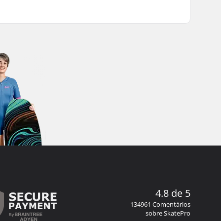
4.8 de 5
134961 Comentários
sobre SkatePro