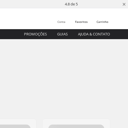
×
4.8 de 5
Conta
Favoritos
Carrinho
PROMOÇÕES
GUIAS
AJUDA & CONTATO