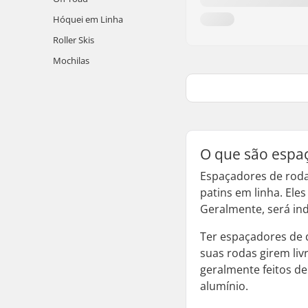
Hóquei em Linha
Roller Skis
Mochilas
O que são espaç
Espaçadores de roda
patins em linha. El
Geralmente, será in
Ter espaçadores de 
suas rodas girem li
geralmente feitos d
alumínio.