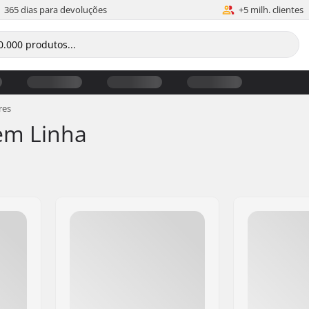
365 dias para devoluções
+5 milh. clientes
res
em Linha