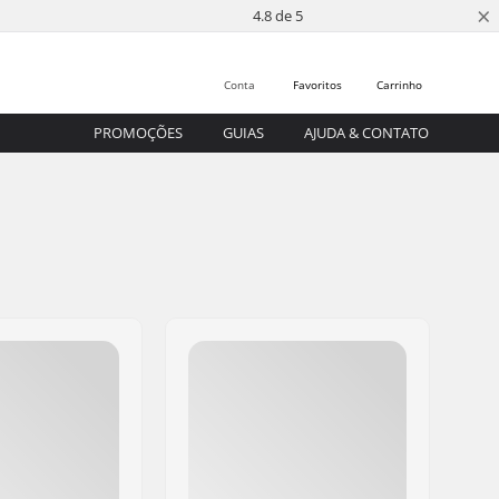
×
4.8 de 5
Conta
Favoritos
Carrinho
PROMOÇÕES
GUIAS
AJUDA & CONTATO