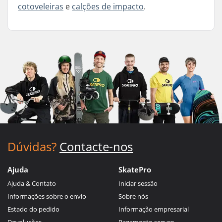
cotoveleiras
e
calções de impacto
.
Dúvidas?
Contacte-nos
Ajuda
SkatePro
Ajuda & Contato
Iniciar sessão
Informações sobre o envio
Sobre nós
Estado do pedido
Informação empresarial
Devoluções
Pagamento seguro