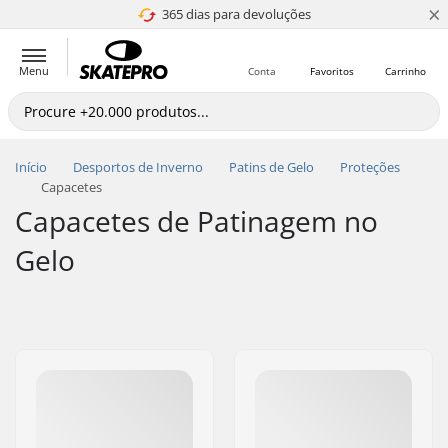
×
365 dias para devoluções
4.8 de 5
Menu
Conta
Favoritos
Carrinho
Início
Desportos de Inverno
Patins de Gelo
Proteções
Capacetes
Capacetes de Patinagem no
Gelo