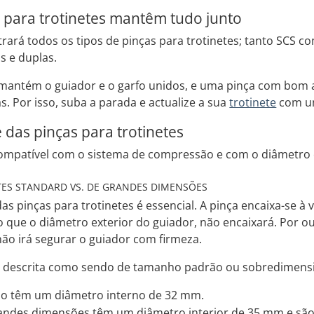
as para trotinetes mantêm tudo junto
rará todos os tipos de pinças para trotinetes; tanto SCS 
s e duplas.
e mantém o guiador e o garfo unidos, e uma pinça com bom 
s. Por isso, suba a parada e actualize a sua
trotinete
com um
 das pinças para trotinetes
compatível com o sistema de compressão e com o diâmetro e
TES STANDARD VS. DE GRANDES DIMENSÕES
as pinças para trotinetes é essencial. A pinça encaixa-se à 
o que o diâmetro exterior do guiador, não encaixará. Por out
ão irá segurar o guiador com firmeza.
descrita como sendo de tamanho padrão ou sobredimension
ão têm um diâmetro interno de 32 mm.
randes dimensões têm um diâmetro interior de 35 mm e são