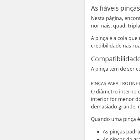
As fiáveis pinç
Nesta página, encont
normais, quad, tripla
A pinça é a cola qu
credibilidade nas rua
Compatibilidade
A pinça tem de ser 
PINÇAS PARA TROTINE
O diâmetro interno d
interior for menor d
demasiado grande, n
Quando uma pinça é 
As pinças padr
As pinças de g