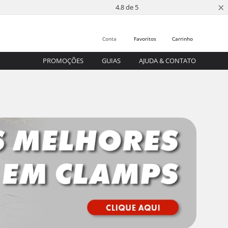
×
4.8 de 5
Conta
Favoritos
Carrinho
PROMOÇÕES
GUIAS
AJUDA & CONTATO