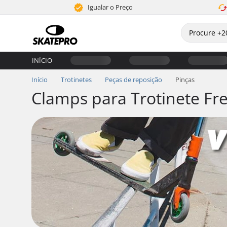
Igualar o Preço
INÍCIO
Início
Trotinetes
Peças de reposição
Pinças
Clamps para Trotinete Fre