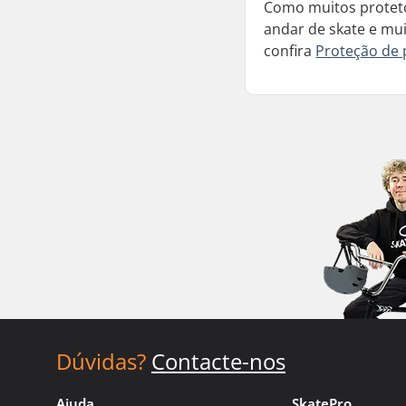
Como muitos proteto
andar de skate e mu
confira
Proteção de 
Dúvidas?
Contacte-nos
Ajuda
SkatePro