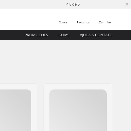
×
4.8 de 5
Conta
Favoritos
Carrinho
PROMOÇÕES
GUIAS
AJUDA & CONTATO