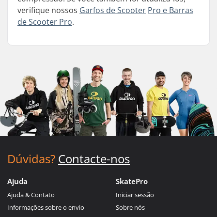
verifique nossos
Garfos de Scooter
Pro e Barras
de Scooter Pro
.
Dúvidas?
Contacte-nos
Ajuda
SkatePro
Ajuda & Contato
Iniciar sessão
Informações sobre o envio
Sobre nós