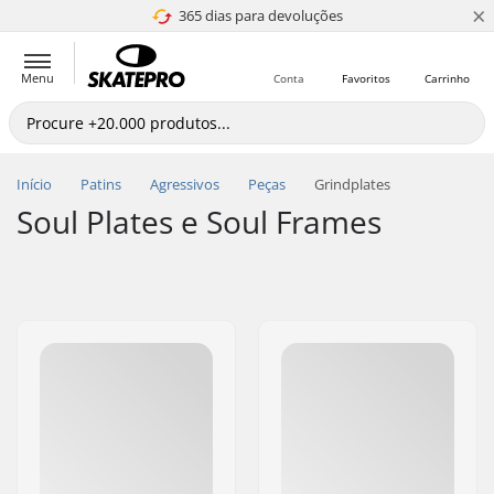
×
365 dias para devoluções
4.8 de 5
Menu
Conta
Favoritos
Carrinho
Início
Patins
Agressivos
Peças
Grindplates
Soul Plates e Soul Frames