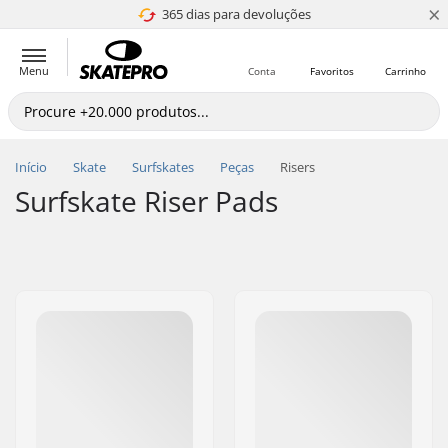
×
365 dias para devoluções
4.8 de 5
Menu
Conta
Favoritos
Carrinho
Início
Skate
Surfskates
Peças
Risers
Surfskate Riser Pads