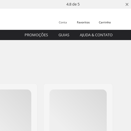
×
4.8 de 5
Conta
Favoritos
Carrinho
PROMOÇÕES
GUIAS
AJUDA & CONTATO