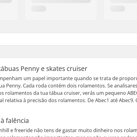
tábuas Penny e
skates cruiser
penham um papel importante quando se trata de proporcio
ua Penny. Cada roda contém dois rolamentos. Se analisares
os rolamentos da tua tábua
cruiser
, verás um pequeno ABEC
al relativa à precisão dos rolamentos. De Abec1 até Abec9
 à falência
nhill
e
freeride
não tens de gastar muito dinheiro nos rol