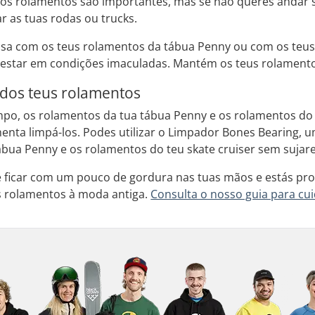
, os rolamentos são importantes, mas se não queres andar 
r as tuas rodas ou
trucks
.
sa com os teus rolamentos da tábua Penny ou com os teu
star em condições imaculadas. Mantém os teus rolamentos 
 dos teus rolamentos
po, os rolamentos da tua tábua Penny e os rolamentos do
menta limpá-los. Podes utilizar o Limpador Bones Bearing, u
ábua Penny e os rolamentos do teu
skate cruiser
sem sujare
 ficar com um pouco de gordura nas tuas mãos e estás pr
s rolamentos à moda antiga.
Consulta o nosso guia para cu