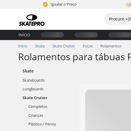
Igualar o Preço
INÍCIO
Início
Skate
Skate Cruiser
Peças
Rolamentos
Rolamentos para tábuas P
Skate
Skateboards
Longboards
Skate Cruiser
Completos
Crianças
Plástico / Penny