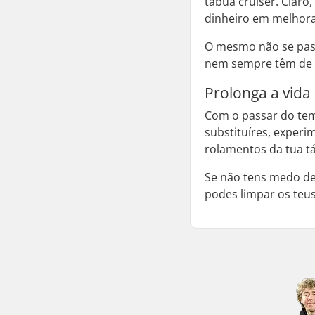
tábua
cruiser
. Claro
dinheiro em melhora
O mesmo não se pas
nem sempre têm de e
Prolonga a vida
Com o passar do tem
substituíres, experi
rolamentos da tua t
Se não tens medo de
podes limpar os teu