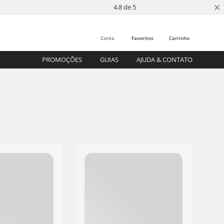
×
4.8 de 5
Conta
Favoritos
Carrinho
PROMOÇÕES
GUIAS
AJUDA & CONTATO