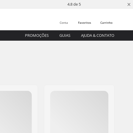
×
4.8 de 5
Conta
Favoritos
Carrinho
PROMOÇÕES
GUIAS
AJUDA & CONTATO