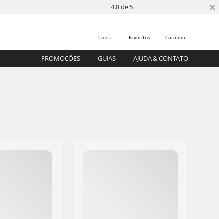
×
4.8 de 5
Conta
Favoritos
Carrinho
PROMOÇÕES
GUIAS
AJUDA & CONTATO