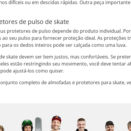
nos difíceis ou em descidas rápidas. Outra peça important
tores de pulso de skate
s protetores de pulso depende do produto individual. Por 
s ao seu pulso para fornecer proteção ideal. As proteções t
 para os dedos inteiros pode ser calçada como uma luva.
 de skate devem ser bem justos, mas confortáveis. Se pret
eles estão restringindo seu movimento, você deve tentar a
 pode ajustá-los como quiser.
conjunto completo de almofadas e protetores para skate, v