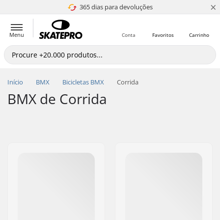
×
365 dias para devoluções
4.8 de 5
Menu
Conta
Favoritos
Carrinho
Início
BMX
Bicicletas BMX
Corrida
BMX de Corrida