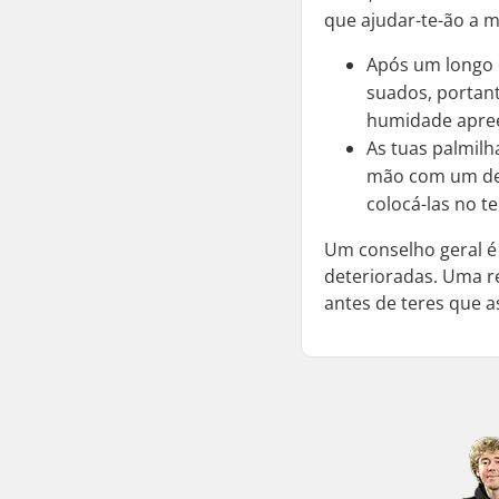
que ajudar-te-ão a 
Após um longo d
suados, portant
humidade apree
As tuas palmilh
mão com um dete
colocá-las no t
Um conselho geral é
deterioradas. Uma re
antes de teres que as