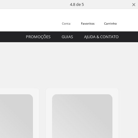
×
4.8 de 5
Conta
Favoritos
Carrinho
PROMOÇÕES
GUIAS
AJUDA & CONTATO