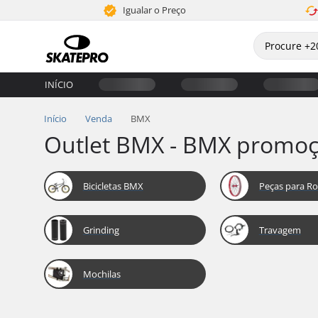
Igualar o Preço
INÍCIO
Início
Venda
BMX
Outlet BMX - BMX promo
Bicicletas BMX
Peças para R
Grinding
Travagem
Mochilas