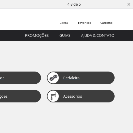
×
4.8 de 5
Conta
Favoritos
Carrinho
PROMOÇÕES
GUIAS
AJUDA & CONTATO
or
Pedaleira
ções
Acessórios