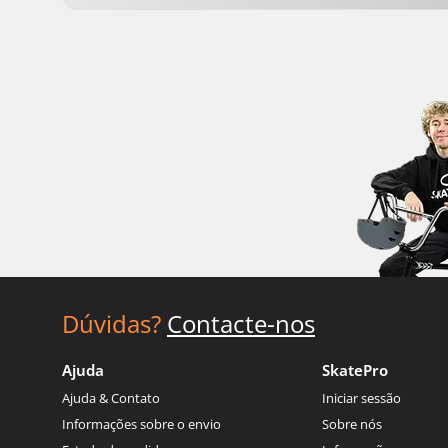
Dúvidas?
Contacte-nos
Ajuda
SkatePro
Ajuda & Contato
Iniciar sessão
Informações sobre o envio
Sobre nós