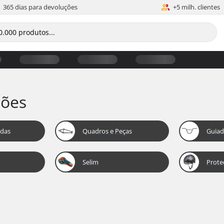
365 dias para devoluções
+5 milh. clientes
ções
odas
Quadros e Peças
Guiad
Selim
Prote