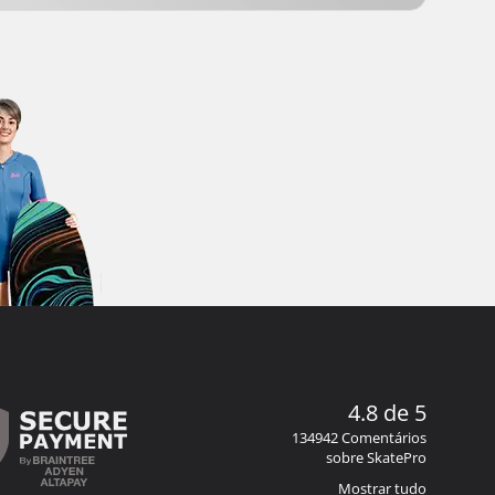
4.8 de 5
134942 Comentários
sobre SkatePro
Mostrar tudo