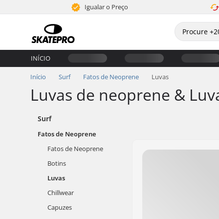
Igualar o Preço
INÍCIO
Início
Surf
Fatos de Neoprene
Luvas
Luvas de neoprene & Luva
Surf
Fatos de Neoprene
Fatos de Neoprene
Botins
Luvas
Chillwear
Capuzes