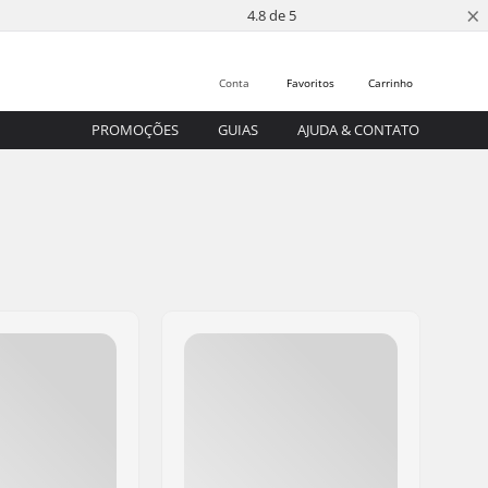
×
4.8 de 5
Conta
Favoritos
Carrinho
PROMOÇÕES
GUIAS
AJUDA & CONTATO