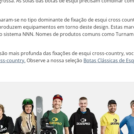
grossa. As solas das botas de esqui precisam combinar co
aram-se no tipo dominante de fixação de esqui cross count
 produzem equipamentos em torno deste design. Estas marc
 sistema NNN. Nomes de produtos comuns como Turnamic, 
o mais profunda das fixações de esqui cross-country, você
oss-country.
Observe a nossa seleção
Botas Clássicas de Es