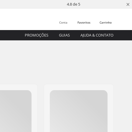
×
4.8 de 5
Conta
Favoritos
Carrinho
PROMOÇÕES
GUIAS
AJUDA & CONTATO