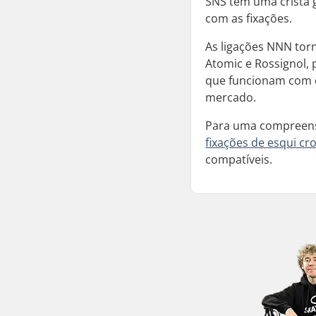
SNS têm uma crista 
com as fixações.
As ligações NNN torn
Atomic e Rossignol,
que funcionam com o
mercado.
Para uma compreensã
fixações de esqui cr
compatíveis.