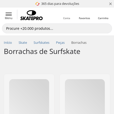
×
365 dias para devoluções
4.8 de 5
Menu
Conta
Favoritos
Carrinho
Início
Skate
Surfskates
Peças
Borrachas
Borrachas de Surfskate