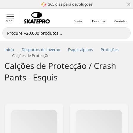
×
365 dias para devoluções
4.8 de 5
Menu
Conta
Favoritos
Carrinho
Início
Desportos de Inverno
Esquis alpinos
Proteções
Calções de Protecção
Calções de Protecção / Crash
Pants - Esquis