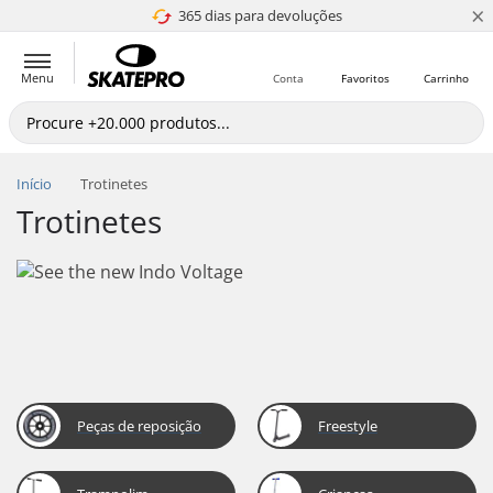
×
365 dias para devoluções
4.8 de 5
Menu
Conta
Favoritos
Carrinho
Início
Trotinetes
Trotinetes
Peças de reposição
Freestyle