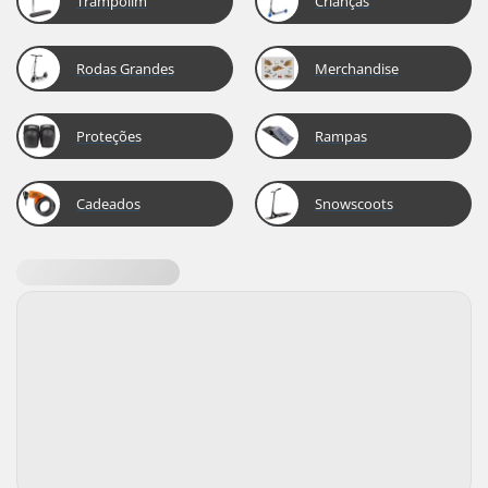
Trampolim
Crianças
Rodas Grandes
Merchandise
Proteções
Rampas
Cadeados
Snowscoots