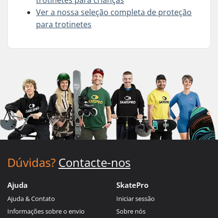
trotinetes para crianças
Ver a nossa seleção completa de proteção
para trotinetes
Dúvidas?
Contacte-nos
Ajuda
SkatePro
Ajuda & Contato
Iniciar sessão
Informações sobre o envio
Sobre nós