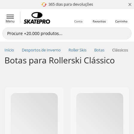
×
365 dias para devoluções
4.8 de 5
Menu
Conta
Favoritos
Carrinho
Início
Desportos de Inverno
Roller Skis
Botas
Clássicos
Botas para Rollerski Clássico