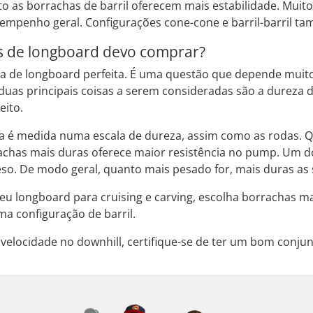
to as borrachas de barril oferecem mais estabilidade. Mu
mpenho geral. Configurações cone-cone e barril-barril t
s de longboard devo comprar?
ha de longboard perfeita. É uma questão que depende muit
duas principais coisas a serem consideradas são a dureza d
eito.
a é medida numa escala de dureza, assim como as rodas. Q
achas mais duras oferece maior resistência no pump. Um do
eso. De modo geral, quanto mais pesado for, mais duras as
eu longboard para cruising e carving, escolha borrachas mai
ma configuração de barril.
velocidade no downhill, certifique-se de ter um bom conju