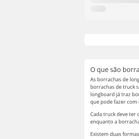
O que são borr
As borrachas de lon
borrachas de truck s
longboard já traz bo
que pode fazer com 
Cada truck deve ter 
enquanto a borracha
Existem duas formas 