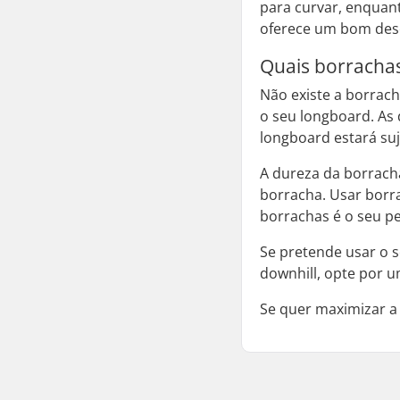
para curvar, enquan
oferece um bom dese
Quais borracha
Não existe a borrac
o seu longboard. As 
longboard estará suj
A dureza da borrach
borracha. Usar borr
borrachas é o seu p
Se pretende usar o s
downhill, opte por u
Se quer maximizar a 