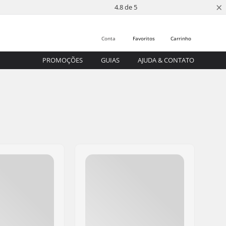
×
4.8 de 5
Conta
Favoritos
Carrinho
PROMOÇÕES
GUIAS
AJUDA & CONTATO