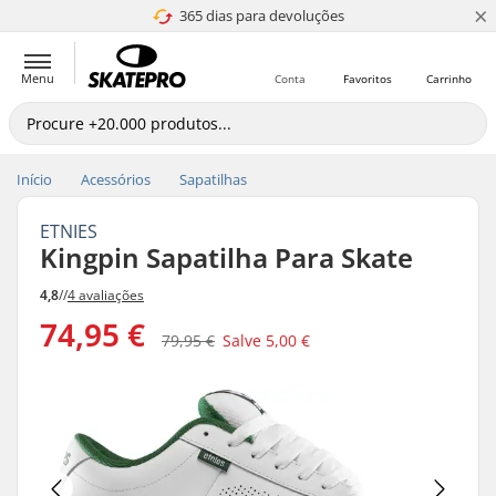
×
365 dias para devoluções
4.8 de 5
Menu
Conta
Favoritos
Carrinho
Início
Acessórios
Sapatilhas
ETNIES
Kingpin Sapatilha Para Skate
4,8
//
4 avaliações
74,95 €
79,95 €
Salve
5,00 €