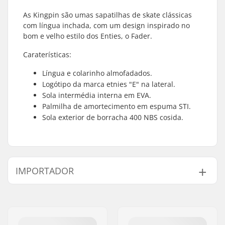
As Kingpin são umas sapatilhas de skate clássicas
com língua inchada, com um design inspirado no
bom e velho estilo dos Enties, o Fader.
Caraterísticas:
Língua e colarinho almofadados.
Logótipo da marca etnies "E" na lateral.
Sola intermédia interna em EVA.
Palmilha de amortecimento em espuma STI.
Sola exterior de borracha 400 NBS cosida.
IMPORTADOR
Nome:
Centrano ApS
Endereço:
Omega 6
Código Postal :
8382