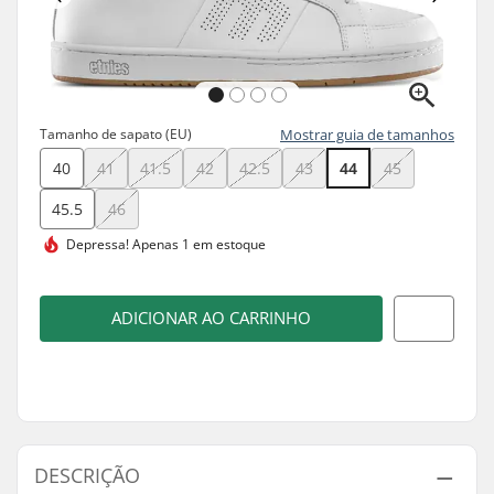
Tamanho de sapato (EU)
Mostrar guia de tamanhos
40
41
41.5
42
42.5
43
44
45
45.5
46
Depressa!
Apenas 1 em estoque
ADICIONAR AO CARRINHO
DESCRIÇÃO