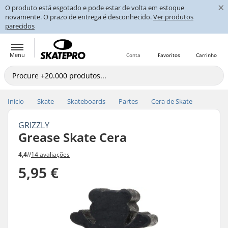
×
O produto está esgotado e pode estar de volta em estoque
novamente. O prazo de entrega é desconhecido.
Ver produtos
parecidos
Menu
Conta
Favoritos
Carrinho
Início
Skate
Skateboards
Partes
Cera de Skate
GRIZZLY
Grease Skate Cera
4,4
//
14 avaliações
5,95 €