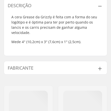
DESCRIÇÃO
A cera Grease da Grizzly é feita com a forma do seu
logótipo e é óptima para ter por perto quando os
lancis e os carris precisam de ganhar alguma
velocidade.
Mede 4'' (10,2cm) x 3'' (7,6cm) x 1'' (2,5cm).
FABRICANTE
Nome:
Emporium A/S
Endereço:
Rolighedsvej 20, 1958
Frederiksberg C
Código Postal :
1958
Cidade:
Copenhagen