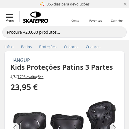
×
365 dias para devoluções
4.8 de 5
Menu
Conta
Favoritos
Carrinho
Início
Patins
Proteções
Crianças
Crianças
HANGUP
Kids Proteções Patins 3 Partes
4,7
//
1708 avaliações
23,95 €