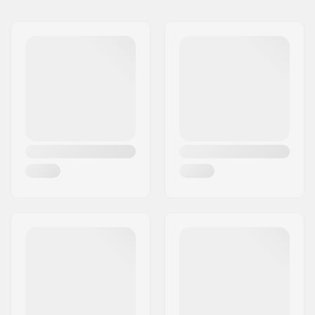
Nome:
Centrano ApS
Endereço:
Omega 6
Código Postal :
8382
Cidade:
Hinnerup
País:
Dinamarca