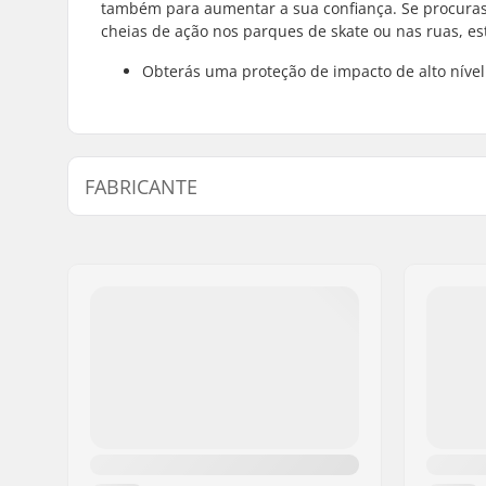
também para aumentar a sua confiança. Se procuras
cheias de ação nos parques de skate ou nas ruas, es
Obterás uma proteção de impacto de alto nível
FABRICANTE
Nome:
South Corner
Endereço:
25 Boulevard Gilly
Código Postal :
13010
Cidade:
MARSEILLE
País:
França