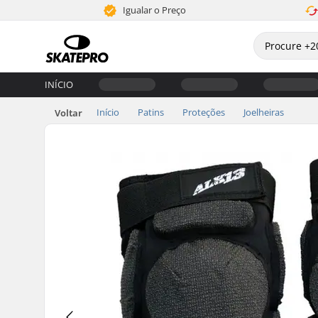
Igualar o Preço
INÍCIO
Início
Patins
Proteções
Joelheiras
Voltar