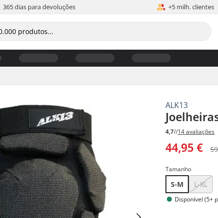
365 dias para devoluções
+5 milh. clientes
ALK13
Joelheira
4,7
//
14 avaliações
44,95 €
59
Tamanho
S-M
L-XL
Disponível (5+ 