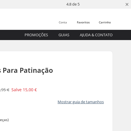
×
4.8 de 5
Conta
Favoritos
Carrinho
PROMOÇÕES
GUIAS
AJUDA & CONTATO
s Para Patinação
,95 €
Salve
15,00 €
Mostrar guia de tamanhos
peças)