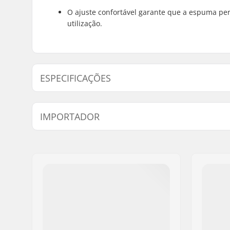
O ajuste confortável garante que a espuma pe
utilização.
ESPECIFICAÇÕES
Gênero:
Unisex
IMPORTADOR
Sistema de fecho:
Sleeve, F
Nome:
Centrano ApS
Endereço:
Omega 6
Código Postal :
8382
Cidade:
Hinnerup
País:
Dinamarca