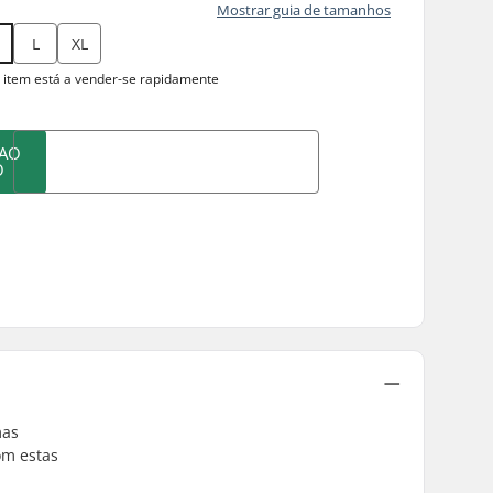
Mostrar guia de tamanhos
L
XL
 item está a
vender-se rapidamente
 AO
O
mas
om estas