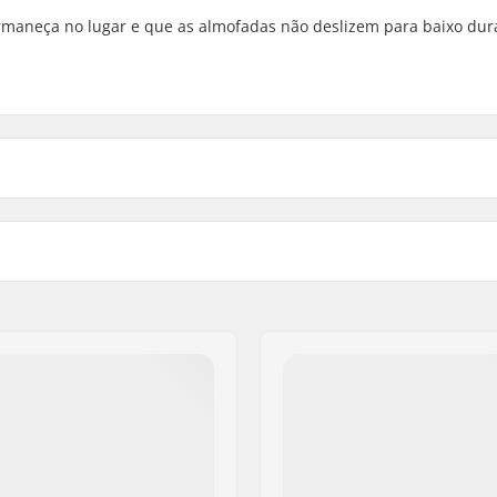
rmaneça no lugar e que as almofadas não deslizem para baixo dur
Estilo:
echo em Velcro