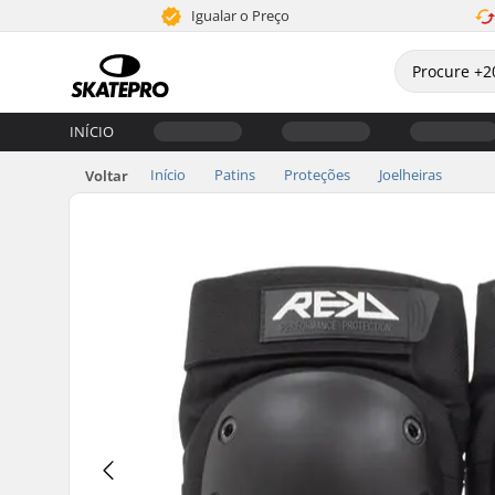
Igualar o Preço
INÍCIO
Início
Patins
Proteções
Joelheiras
Voltar