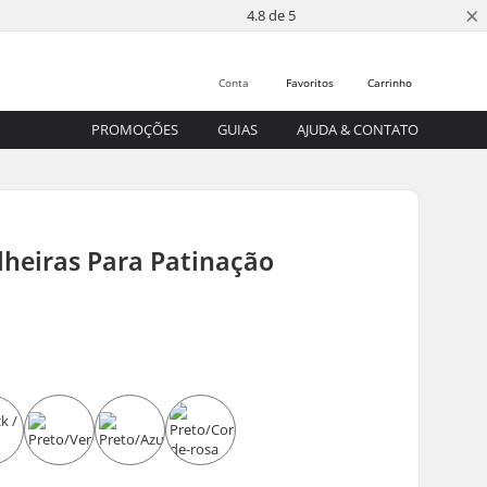
×
4.8 de 5
Conta
Favoritos
Carrinho
PROMOÇÕES
GUIAS
AJUDA & CONTATO
lheiras Para Patinação
s