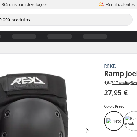
365 dias para devoluções
+5 milh. clientes
REKD
Ramp Joe
4,8
//
817 avaliaçõe
27,95 €
Color:
Preto