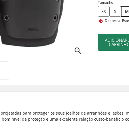
Tamanho
XS
S
M
Depressa! Este
ADICIONAR
CARRINH
rojetadas para proteger os seus joelhos de arranhões e lesões, 
bom nível de proteção e uma excelente relação custo-benefício c