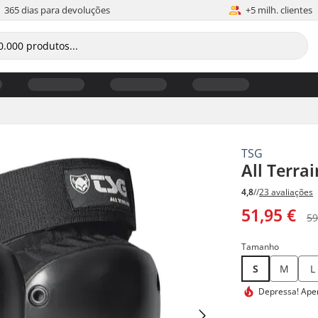
365 dias para devoluções
+5 milh. clientes
TSG
All Terrai
4,8
//
23 avaliações
51,95 €
59
Tamanho
S
M
L
Depressa!
Apen