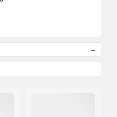
as
Fecho em Velcro
Sleeve