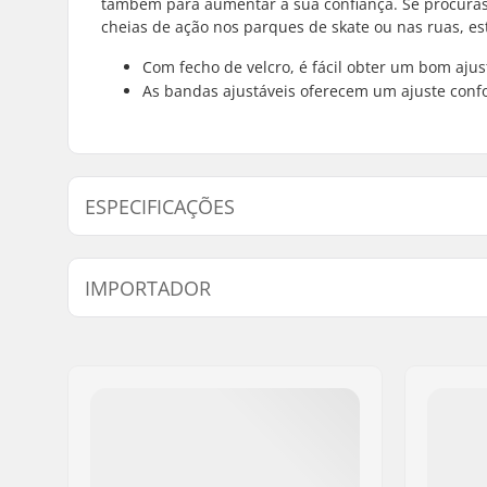
também para aumentar a sua confiança. Se procuras
cheias de ação nos parques de skate ou nas ruas, es
Com fecho de velcro, é fácil obter um bom ajus
As bandas ajustáveis oferecem um ajuste conf
ESPECIFICAÇÕES
Gênero:
Unisex
IMPORTADOR
Proteção:
EVA foam
Nome:
Centrano ApS
Endereço:
Omega 6
Código Postal :
8382
Cidade:
Hinnerup
País:
Dinamarca