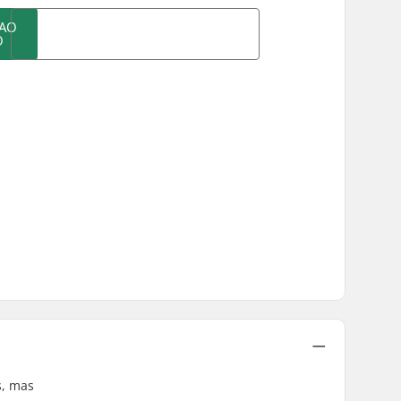
 AO
O
s, mas