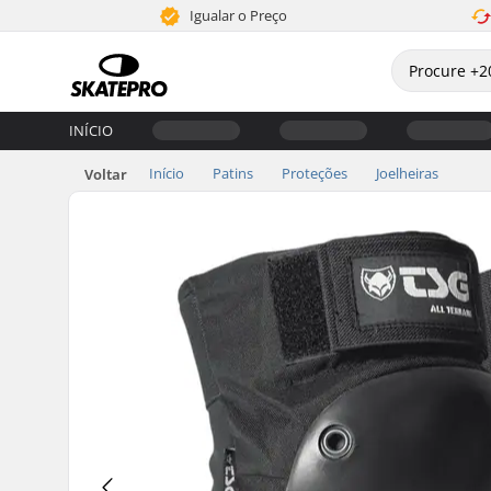
Igualar o Preço
INÍCIO
Início
Patins
Proteções
Joelheiras
Voltar