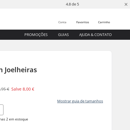
×
4.8 de 5
Conta
Favoritos
Carrinho
PROMOÇÕES
GUIAS
AJUDA & CONTATO
n Joelheiras
,95 €
Salve
8,00 €
Mostrar guia de tamanhos
as 2 em estoque