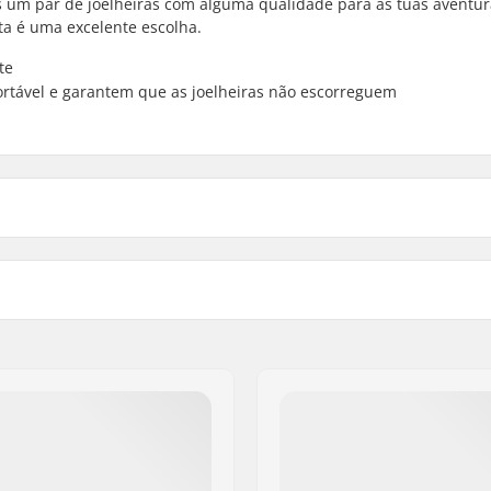
 um par de joelheiras com alguma qualidade para as tuas aventur
ta é uma excelente escolha.
te
ortável e garantem que as joelheiras não escorreguem
Sistema de fecho:
Estilo: