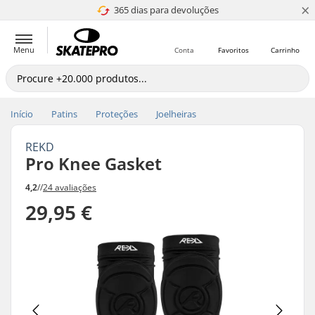
×
365 dias para devoluções
4.8 de 5
Menu
Conta
Favoritos
Carrinho
Início
Patins
Proteções
Joelheiras
REKD
Pro Knee Gasket
4,2
//
24 avaliações
29,95 €