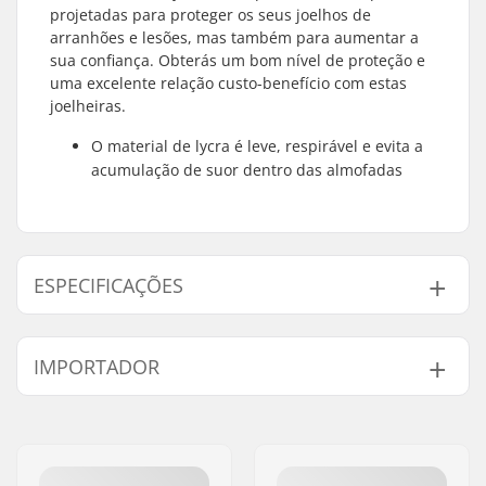
projetadas para proteger os seus joelhos de
arranhões e lesões, mas também para aumentar a
sua confiança. Obterás um bom nível de proteção e
uma excelente relação custo-benefício com estas
joelheiras.
O material de lycra é leve, respirável e evita a
acumulação de suor dentro das almofadas
ESPECIFICAÇÕES
Proteção:
EVA foam
IMPORTADOR
Sistema de fecho:
Sleeve
Estilo:
Licra
Nome:
Centrano ApS
Endereço:
Omega 6
Código Postal :
8382