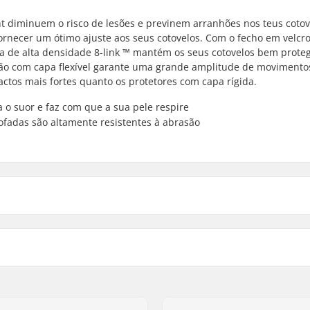
ght diminuem o risco de lesões e previnem arranhões nos teus coto
rnecer um ótimo ajuste aos seus cotovelos. Com o fecho em velcr
ma de alta densidade 8-link ™ mantém os seus cotovelos bem prote
ção com capa flexível garante uma grande amplitude de movimento
ctos mais fortes quanto os protetores com capa rígida.
 o suor e faz com que a sua pele respire
ofadas são altamente resistentes à abrasão
link de alta densidade
Fit:
Preenchimento:
perfurado respirável
Fecho: