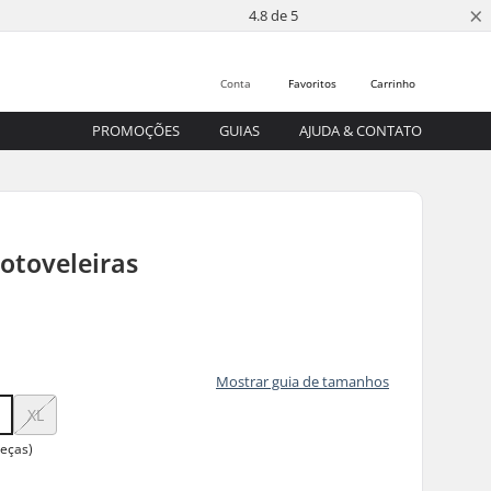
×
4.8 de 5
Conta
Favoritos
Carrinho
PROMOÇÕES
GUIAS
AJUDA & CONTATO
otoveleiras
Mostrar guia de tamanhos
XL
peças)