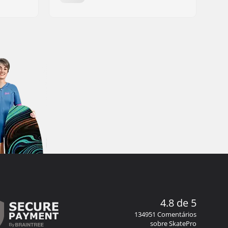
4.8 de 5
134951 Comentários
sobre SkatePro