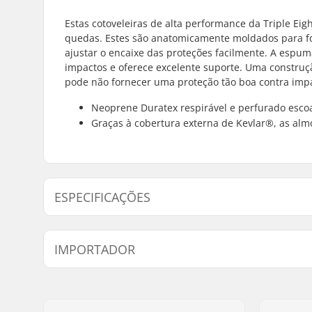
Estas cotoveleiras de alta performance da Triple Ei
quedas. Estes são anatomicamente moldados para fo
ajustar o encaixe das proteções facilmente. A espu
impactos e oferece excelente suporte. Uma constru
pode não fornecer uma proteção tão boa contra impa
Neoprene Duratex respirável e perfurado escoa
Graças à cobertura externa de Kevlar®, as alm
ESPECIFICAÇÕES
Espuma:
Espuma 8-
IMPORTADOR
Cápsulas:
Softcap
Composição:
Neoprene 
Nome:
Centrano ApS
Duratex
Endereço:
Omega 6