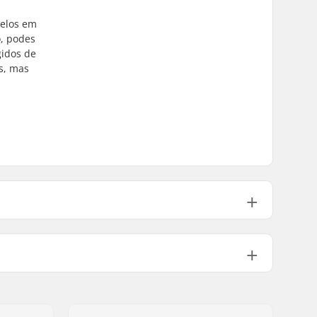
velos em
o, podes
gidos de
s, mas
Moldado anatomicamente
Cobertura exterior em Kevlar
Fecho em velcro, Compression
Sleeve