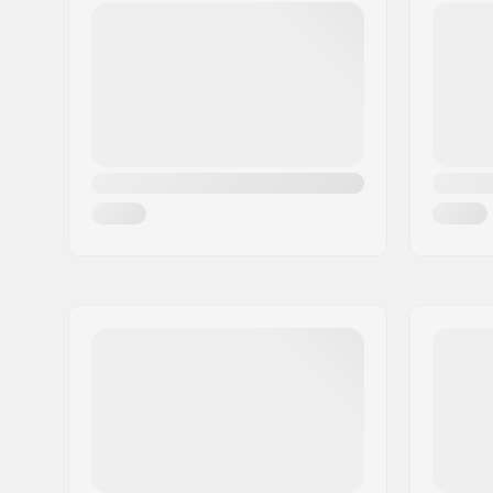
Código Postal :
8382
Cidade:
Hinnerup
País:
Dinamarca