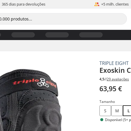
365 dias para devoluções
+5 milh. clientes
TRIPLE EIGHT
Exoskin C
4,5
//
29 avaliações
63,95 €
Tamanho
S
M
L
Disponível (5+ 