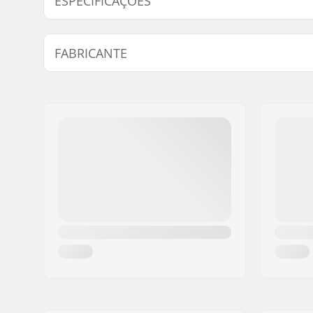
ESPECIFICAÇÕES
Diâmetro da roda:
110mm
FABRICANTE
Tipo de Base:
3-rodas
Material do quadro:
Magnésio
Nome:
Powerslide Sport
Base da roda:
243mm
Endereço:
Esbachgraben 1
Código Postal :
95463
Cidade:
Bindlach
País:
Alemanha