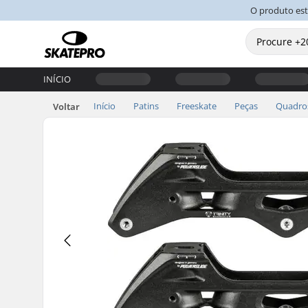
O produto es
INÍCIO
Início
Patins
Freeskate
Peças
Quadro
Voltar