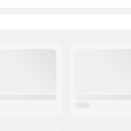
Diâmetro máximo da roda
Montagem:
Peso:
artikelvertriebs GmbH
Recomendado para: