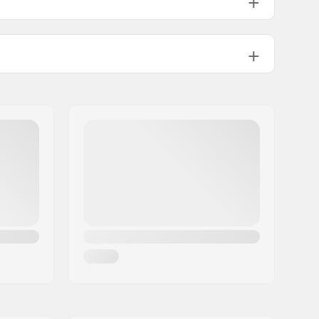
:
110mm
Trinity
158g
Patinagem Freestyle
,
Patinagem de
treino