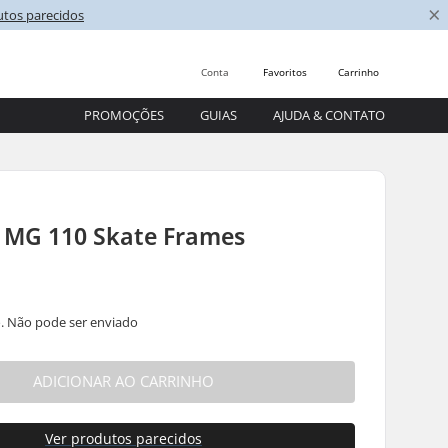
×
utos parecidos
Conta
Favoritos
Carrinho
PROMOÇÕES
GUIAS
AJUDA & CONTATO
t MG 110 Skate Frames
. Não pode ser enviado
ADICIONAR AO CARRINHO
Ver produtos parecidos