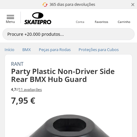
×
365 dias para devoluções
4.8 de 5
Menu
Conta
Favoritos
Carrinho
Início
BMX
Peças para Rodas
Proteções para Cubos
RANT
Party Plastic Non-Driver Side
Rear BMX Hub Guard
4,7
//
11 avaliações
7,95 €