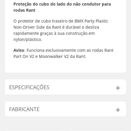
Proteção do cubo do lado do não condutor para
rodas Rant
O protetor de cubo traseiro de BMX Party Plastic
Non-Driver Side da Rant é durável e desliza
rapidamente graças à sua construção em
nylon/plástico.
Aviso
: Funciona exclusivamente com as rodas Rant
Part On V2 e Moonwalker V2 da Rant.
ESPECIFICAÇÕES
Diâmetro do eixo:
14mm
FABRICANTE
Posição da corrente:
Non-driver Side
Peso:
32g
Nome:
Source Europe GmbH
Endereço:
Am Kuckhofer Feld 13A