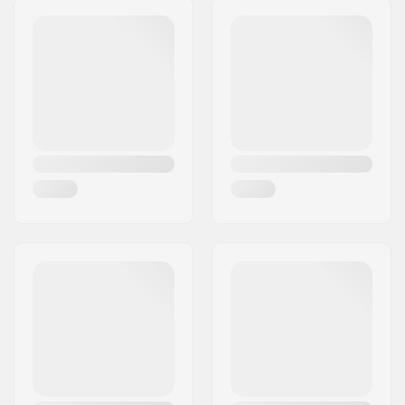
Código Postal :
41470
Cidade:
Neuss
País:
Alemanha