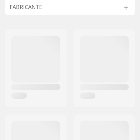
FABRICANTE
Posição da corrente:
Driver Side
Peso:
32g
Nome:
Source Europe GmbH
Endereço:
Am Kuckhofer Feld 13A
Código Postal :
41470
Cidade:
Neuss
País:
Alemanha