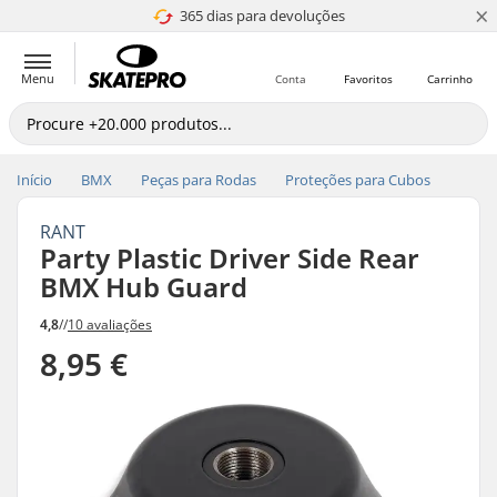
×
365 dias para devoluções
4.8 de 5
Menu
Conta
Favoritos
Carrinho
Início
BMX
Peças para Rodas
Proteções para Cubos
RANT
Party Plastic Driver Side Rear
BMX Hub Guard
4,8
//
10 avaliações
8,95 €