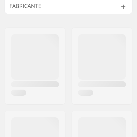
FABRICANTE
Nome:
Centrano ApS
Endereço:
Omega 6
Código Postal :
8382
Cidade:
Hinnerup
País:
Dinamarca