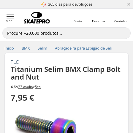
×
365 dias para devoluções
4.8 de 5
Menu
Conta
Favoritos
Carrinho
Início
BMX
Selim
Abraçadeira para Espigão de Seli
TLC
Titanium Selim BMX Clamp Bolt
and Nut
4,6
//
23 avaliações
7,95 €