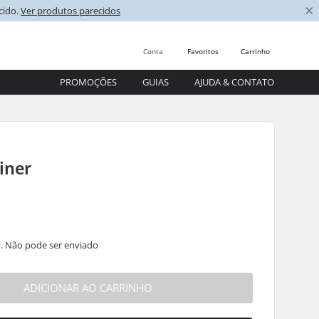
×
cido.
Ver produtos parecidos
Conta
Favoritos
Carrinho
PROMOÇÕES
GUIAS
AJUDA & CONTATO
iner
. Não pode ser enviado
ADICIONAR AO CARRINHO