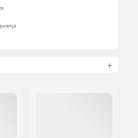
os
egurança