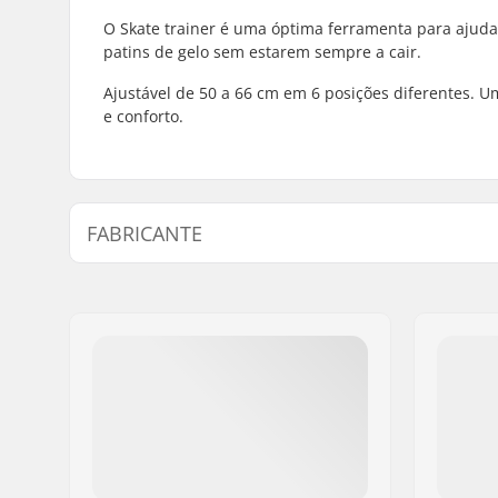
O Skate trainer é uma óptima ferramenta para ajuda
patins de gelo sem estarem sempre a cair.
Ajustável de 50 a 66 cm em 6 posições diferentes. 
e conforto.
FABRICANTE
Nome:
TEMPISH s.r.o.
Endereço:
Bratrí Wolfu 495/16
Código Postal :
779 00
Cidade:
Olomouc
País:
Chéquia