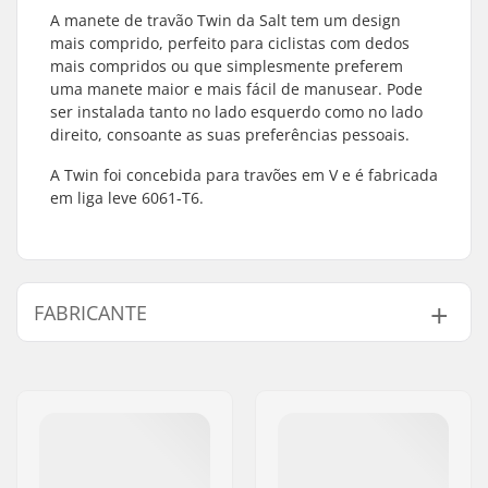
A manete de travão Twin da Salt tem um design
mais comprido, perfeito para ciclistas com dedos
mais compridos ou que simplesmente preferem
uma manete maior e mais fácil de manusear. Pode
ser instalada tanto no lado esquerdo como no lado
direito, consoante as suas preferências pessoais.
A Twin foi concebida para travões em V e é fabricada
em liga leve 6061-T6.
FABRICANTE
Nome:
We Make Things GmbH
Endereço:
RICHARD-BYRD-STR. 12
Código Postal :
50829
Cidade:
Köln
País:
Alemanha