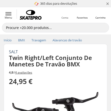
×
365 dias para devoluções
4.8 de 5
Menu
Conta
Favoritos
Carrinho
Início
BMX
Travagem
Alavancas de travão
SALT
Twin Right/Left Conjunto De
Manetes De Travão BMX
4,8
//
4 avaliações
24,95 €