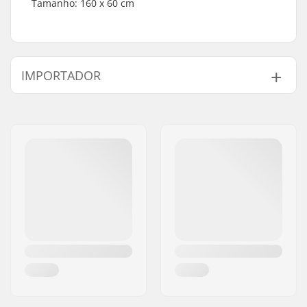
Tamanho: 160 x 60 cm
IMPORTADOR
Nome:
Centrano ApS
Endereço:
Omega 6
Código Postal :
8382
Cidade:
Hinnerup
País:
Dinamarca