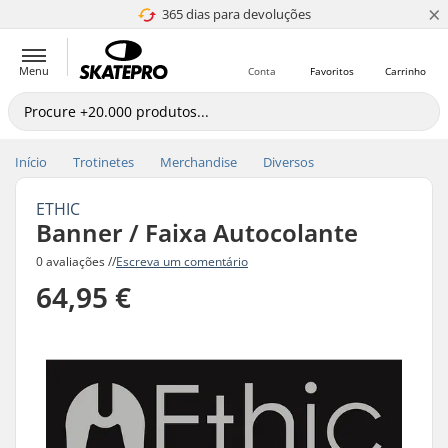
×
365 dias para devoluções
4.8 de 5
Menu
Conta
Favoritos
Carrinho
Início
Trotinetes
Merchandise
Diversos
ETHIC
Banner / Faixa Autocolante
0 avaliações //
Escreva um comentário
64,95 €