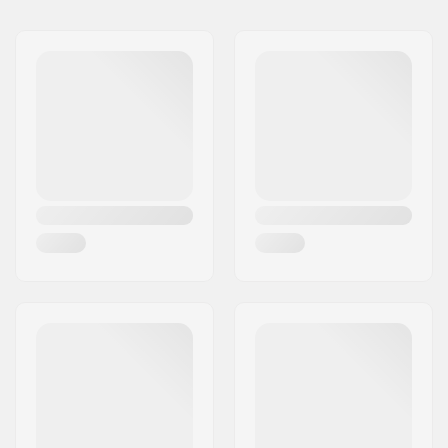
Nome:
Centrano ApS
Compatível com
Endereço:
Omega 6
Código Postal :
8382
Cidade:
Hinnerup
País:
Dinamarca