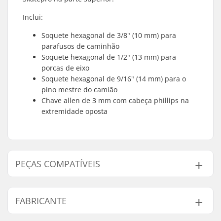
Inclui:
Soquete hexagonal de 3/8" (10 mm) para
parafusos de caminhão
Soquete hexagonal de 1/2" (13 mm) para
porcas de eixo
Soquete hexagonal de 9/16" (14 mm) para o
pino mestre do camião
Chave allen de 3 mm com cabeça phillips na
extremidade oposta
PEÇAS COMPATÍVEIS
Encontre produtos compativeis com SkatePro Skate
Ferramenta:
FABRICANTE