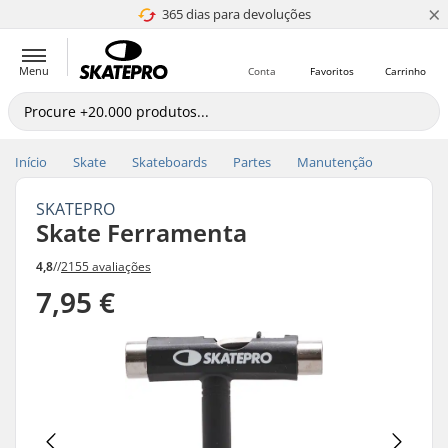
×
365 dias para devoluções
4.8 de 5
Menu
Conta
Favoritos
Carrinho
Início
Skate
Skateboards
Partes
Manutenção
SKATEPRO
Skate Ferramenta
4,8
//
2155 avaliações
7,95 €