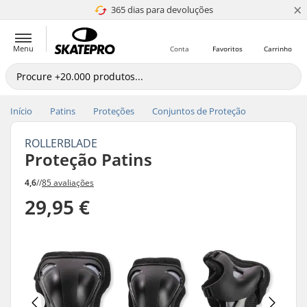
×
365 dias para devoluções
4.8 de 5
Menu
Conta
Favoritos
Carrinho
Início
Patins
Proteções
Conjuntos de Proteção
ROLLERBLADE
Proteção Patins
4,6
//
85 avaliações
29,95 €