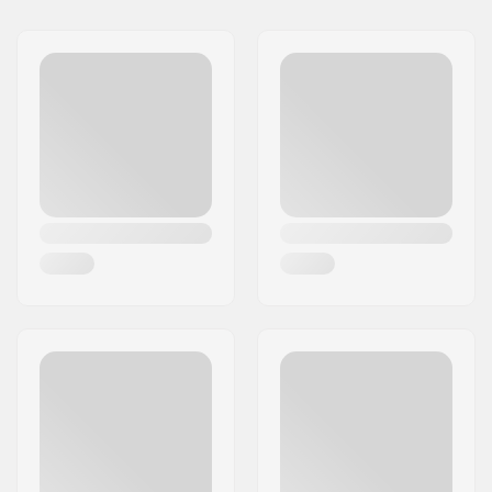
Nome:
Tecnica Group S.p.A.
Endereço:
Via Fante d'Italia 56
Código Postal :
31040
Cidade:
Giavera del Montello
País:
Itália