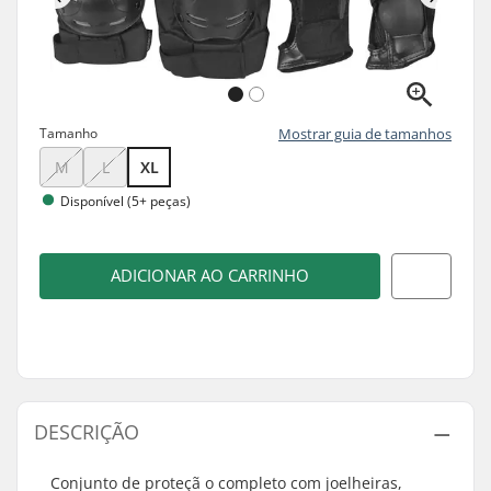
Tamanho
Mostrar guia de tamanhos
M
L
XL
Disponível (5+ peças)
ADICIONAR AO CARRINHO
DESCRIÇÃO
Conjunto de proteçã o completo com joelheiras,