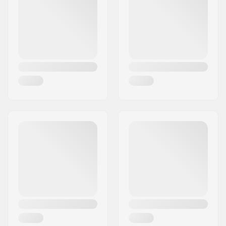
Cidade:
Bindlach
País:
Alemanha