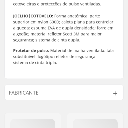
cotoveleiras e protecções de pulso ventiladas.
JOELHO|COTOVELO:
Forma anatómica: parte
superior em nylon 600D; calota plana para controlar
a queda; espuma EVA de dupla densidade; forro em
algodão; material refletor Scott 3M para maior
segurança; sistema de cinta dupla.
Protetor de pulso:
Material de malha ventilada; tala
substituível, logótipo refletor de segurança;
sistema de cinta tripla.
FABRICANTE
Nome:
Powerslide
Sportartikelvertriebs GmbH
Endereço:
Esbachgraben 1
Código Postal :
95463