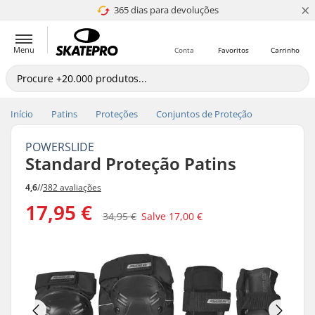
×
365 dias para devoluções
4.8 de 5
Menu
Conta
Favoritos
Carrinho
Início
Patins
Proteções
Conjuntos de Proteção
POWERSLIDE
Standard Proteção Patins
4,6
//
382 avaliações
17,95 €
34,95 €
Salve
17,00 €