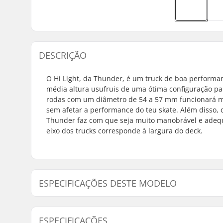
DESCRIÇÃO
O Hi Light, da Thunder, é um truck de boa performan
média altura usufruis de uma ótima configuração para
rodas com um diâmetro de 54 a 57 mm funcionará melh
sem afetar a performance do teu skate. Além disso, 
Thunder faz com que seja muito manobrável e adequ
eixo dos trucks corresponde à largura do deck.
ESPECIFICAÇÕES DESTE MODELO
Modelo
Peso
Largura do gancho
Largura do
ESPECIFICAÇÕES