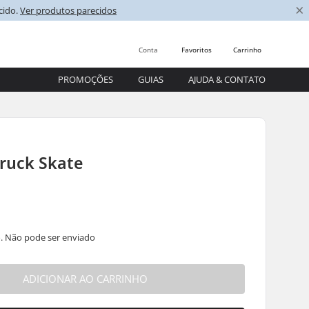
×
cido.
Ver produtos parecidos
Conta
Favoritos
Carrinho
PROMOÇÕES
GUIAS
AJUDA & CONTATO
Truck Skate
. Não pode ser enviado
ADICIONAR AO CARRINHO