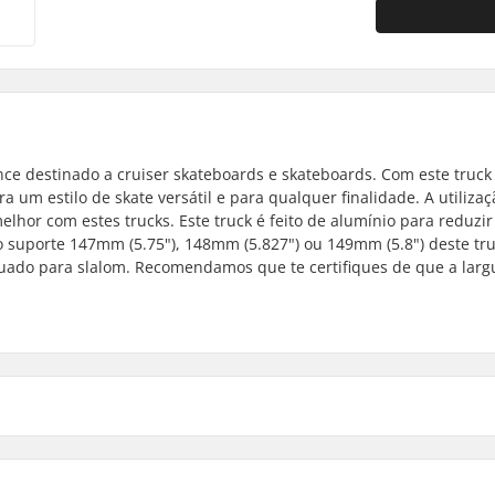
ce destinado a cruiser skateboards e skateboards. Com este truck
 um estilo de skate versátil e para qualquer finalidade. A utiliza
or com estes trucks. Este truck é feito de alumínio para reduzir
o suporte 147mm (5.75"), 148mm (5.827") ou 149mm (5.8") deste tru
ado para slalom. Recomendamos que te certifiques de que a larg
148
340g
148mm (
 Deck
Largura do eixo
Altura do Truck (mm)