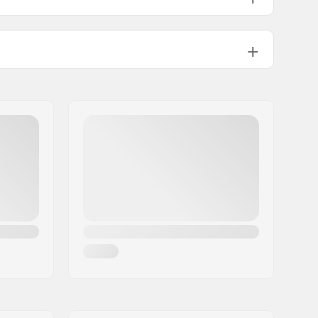
5.8")
8.25 - 8.75"
8.5"
52
6.15")
8.60 - 9.00"
8.75"
52
Não incluído
Alumínio