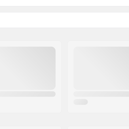
149
346g
149mm (
7.6"
50
151
360g
156mm (
8"
50
Parafusos de montagem:
adrão
Material:
300 København S