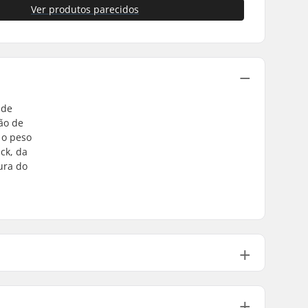
Ver produtos parecidos
 de
ção de
 o peso
ck, da
ura do
5.827")
8.10 - 8.40"
8.25"
50