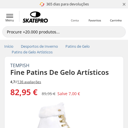
×
365 dias para devoluções
4.8 de 5
Menu
Conta
Favoritos
Carrinho
Início
Desportos de Inverno
Patins de Gelo
Patins de Gelo Artísticos
TEMPISH
Fine Patins De Gelo Artísticos
4,7
//
136 avaliações
82,95 €
89,95 €
Salve
7,00 €