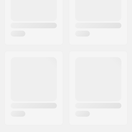
Amolação da lâmina:
Afiação de fábrica
Toe pick:
Sim
Lâmina substituível:
Não