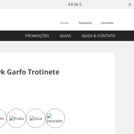
×
4.8 de 5
Conta
Favoritos
Carrinho
PROMOÇÕES
GUIAS
AJUDA & CONTATO
 Garfo Trotinete