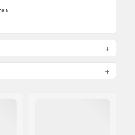
na a
terial:
T6
10mm
Incluído
8mm
dro:
Incorporado
Não
Incorporado
Não incluído
orqueta:
40 mm