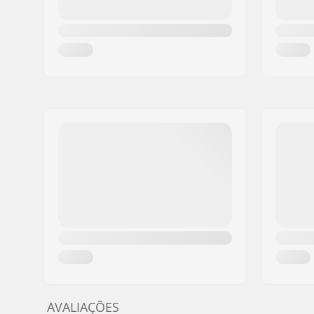
Coroa:
Incorpora
AVALIAÇÕES