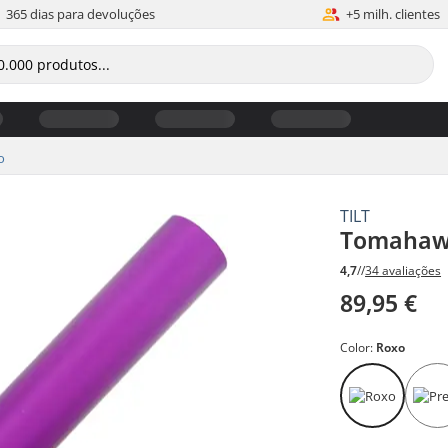
365 dias para devoluções
+5 milh. clientes
o
TILT
Tomahawk
4,7
//
34 avaliações
89,95 €
Color:
Roxo