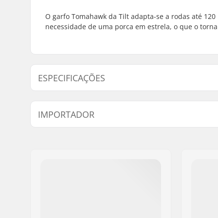
O garfo Tomahawk da Tilt adapta-se a rodas até 120
necessidade de uma porca em estrela, o que o torna
ESPECIFICAÇÕES
Diâmetro da roda:
100mm, 
IMPORTADOR
Compatível com:
HIC Padrã
Largura do cubo de roda:
24 mm
Nome:
Centrano ApS
Comprimento da Forqueta:
150mm
Endereço:
Omega 6
Peso:
332g
Código Postal :
8382
Design da Forqueta:
Uma peça
Cidade:
Hinnerup
Perfil da Roda:
Plano, Est
País:
Dinamarca
Tipo de Forqueta:
Sem rosc
Material:
Alumínio 