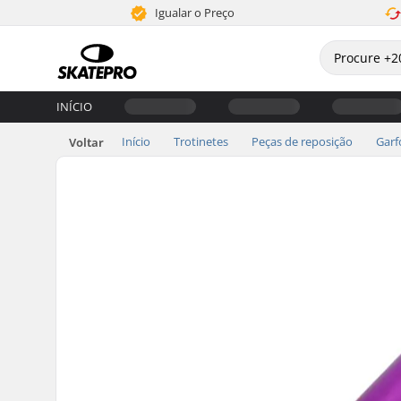
Igualar o Preço
INÍCIO
Início
Trotinetes
Peças de reposição
Garf
Voltar