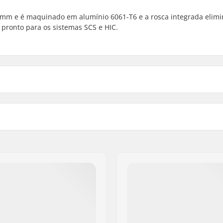
 mm e é maquinado em alumínio 6061-T6 e a rosca integrada elimi
 pronto para os sistemas SCS e HIC.
110mm, 115mm, 120mm
Grau de Tratamento do Ma
o, SCS
Desvio da Roda:
Eixo:
Diâmetro do Eixo:
Tipo de espaçador de qua
Compressão incluído:
reito
Starnut:
a
Parafuso de compressão:
6000 Series
Comprimento do eixo da f